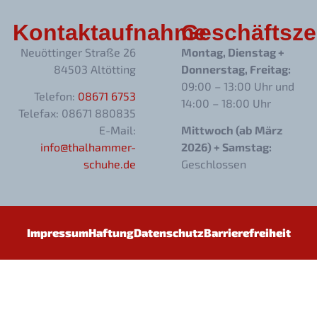
Kontaktaufnahme
Geschäftsze
Neuöttinger Straße 26
Montag, Dienstag +
84503 Altötting
Donnerstag, Freitag:
09:00 – 13:00 Uhr und
Telefon:
08671 6753
14:00 – 18:00 Uhr
Telefax: 08671 880835
E-Mail:
Mittwoch (ab März
info@thalhammer-
2026) + Samstag:
schuhe.de
Geschlossen
Impressum
Haftung
Datenschutz
Barrierefreiheit